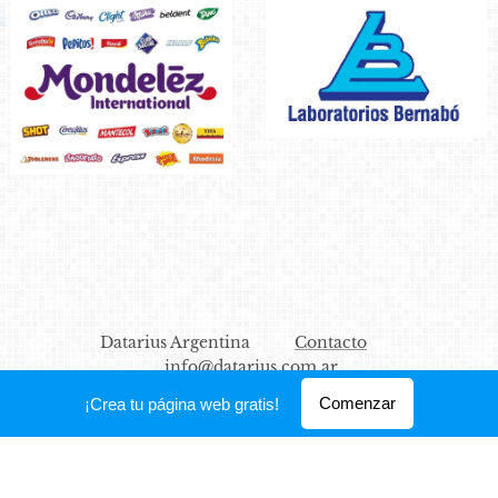
Datarius Argentina
Contacto
info@datarius.com.ar
Creado con
Webnode
Comenzar
¡Crea tu página web gratis!